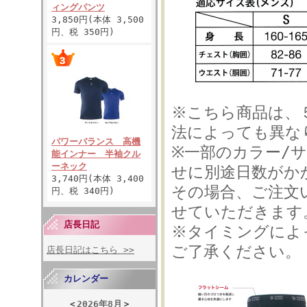
ィングパンツ
3,850円(本体 3,500
円、税 350円)
※こちら商品は、
法によっても異な
パワーバランス 高機
※一部のカラー/
能インナー 半袖クル
ーネック
せに別途日数がか
3,740円(本体 3,400
その場合、ご注文
円、税 340円)
せていただきます
店長日記
※タイミングによ
ご了承ください。
店長日記はこちら >>
カレンダー
＜
2026年8月
＞