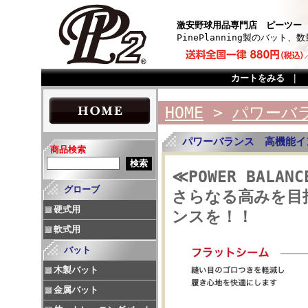
激安野球用品専門店 ピーツー
PinePlanning製のバッ
カートをみる
｜
HOME
>
パワーバ
パワーバランス 高機能
商品検索
≪POWER BALA
グローブ
さらなる高みを目
硬式用
ンスを！！
軟式用
バット
木製バット
金属バット