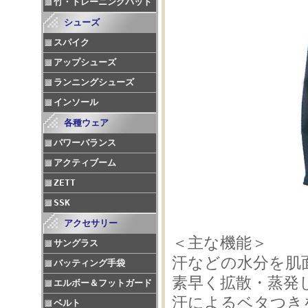
竹・トレーニングバット
シューズ
スパイク
アップシューズ
ランニングシューズ
インソール
各種ウェア
パワーバランス
アクティブーム
ZETT
SSK
アクセサリー
＜主な機能＞
サングラス
汗などの水分を肌
バッティング手袋
素早く拡散・蒸発
エルボー＆フットガード
汗によるベタつき
ベルト