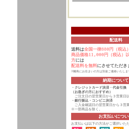
配送料
送料は
全国一律880円（税込
商品価格11,000円（税込
方
には
配送料を無料
にさせてただき
※離島にお住まいの方は別途ご連絡いたしま
納期について
・
クレジットカード決済
・代金引換
（お急ぎの方におすすめ）
ご注文日の翌営業日から３営業日
・銀行振込・コンビニ決済
ご入金確認日の翌営業日から３営業
※一部商品を除く。
お支払いについ
お支払いは以下の方法がご選択いた