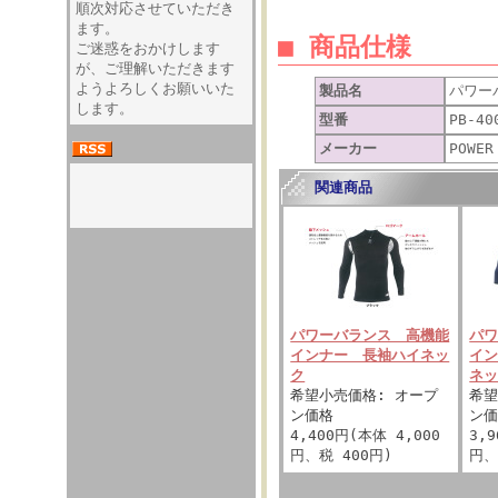
順次対応させていただき
ます。
■ 商品仕様
ご迷惑をおかけします
が、ご理解いただきます
ようよろしくお願いいた
製品名
パワー
します。
型番
PB-40
メーカー
POWE
関連商品
パワーバランス 高機能
パ
インナー 長袖ハイネッ
イ
ク
ネ
希望小売価格: オープ
希望
ン価格
ン
4,400円(本体 4,000
3,
円、税 400円)
円、