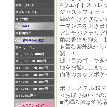
4ウエイトストレ
ネックレス
ジャストフィット
ブレスレット
締め付けすぎない
その他
ーマンスを引き出
SALE
アンチバクテリア
特価商品
菌の繁殖を抑え、
価格帯から選ぶ
有害な紫外線から
～3,000円
減！！
3,001～5,000円
縫い目のゴロつき
5,001～10,000円
地を快適にします
10,001～20,000円
内側のカップポケ
20,001～30,000円
30,001～40,000円
ポリエステル89％
40,001～50,000円
＜お取り扱い上の
50,001円～
●洗濯の際は蛍光
人気ランキング