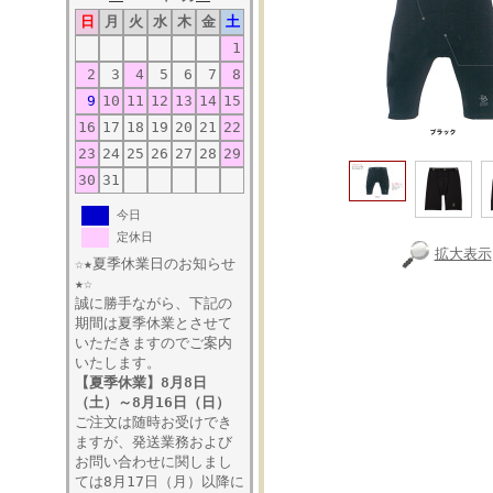
日
月
火
水
木
金
土
1
2
3
4
5
6
7
8
9
10
11
12
13
14
15
16
17
18
19
20
21
22
23
24
25
26
27
28
29
30
31
今日
定休日
拡大表示
☆★夏季休業日のお知らせ
★☆
誠に勝手ながら、下記の
期間は夏季休業とさせて
いただきますのでご案内
いたします。
【夏季休業】8月8日
（土）～8月16日（日）
ご注文は随時お受けでき
ますが、発送業務および
お問い合わせに関しまし
ては8月17日（月）以降に