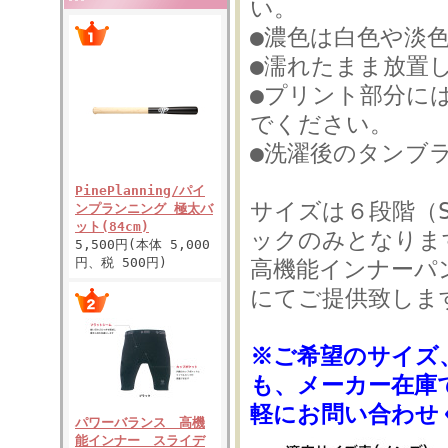
い。
●濃色は白色や淡
●濡れたまま放置
●プリント部分に
でください。
●洗濯後のタンブ
PinePlanning/パイ
サイズは６段階（S
ンプランニング 極太バ
ット(84cm)
ックのみとなりま
5,500円(本体 5,000
円、税 500円)
高機能インナーパ
にてご提供致しま
※ご希望のサイズ
も、メーカー在庫
軽にお問い合わせ
パワーバランス 高機
能インナー スライデ