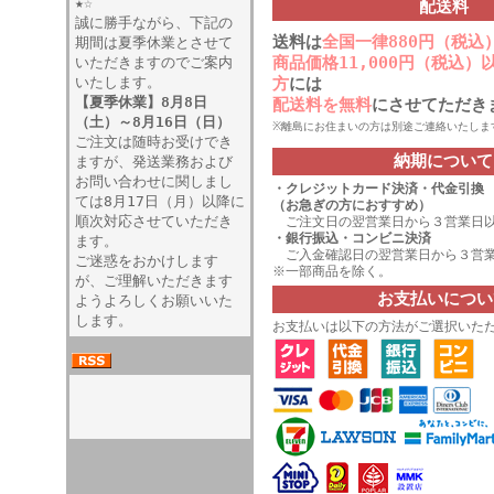
★☆
配送料
誠に勝手ながら、下記の
送料は
全国一律880円（税込
期間は夏季休業とさせて
商品価格11,000円（税込
いただきますのでご案内
いたします。
方
には
【夏季休業】8月8日
配送料を無料
にさせてただき
（土）～8月16日（日）
※離島にお住まいの方は別途ご連絡いたしま
ご注文は随時お受けでき
納期について
ますが、発送業務および
お問い合わせに関しまし
・
クレジットカード決済
・代金引換
ては8月17日（月）以降に
（お急ぎの方におすすめ）
順次対応させていただき
ご注文日の翌営業日から３営業日
・銀行振込・コンビニ決済
ます。
ご入金確認日の翌営業日から３営業
ご迷惑をおかけします
※一部商品を除く。
が、ご理解いただきます
お支払いについ
ようよろしくお願いいた
します。
お支払いは以下の方法がご選択いた