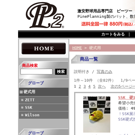
激安野球用品専門店 ピーツー
PinePlanning製のバッ
カートをみる
｜
HOME
> 硬式用
商品一覧
商品検索
説明付き /
写真のみ
1件～10件 （全82件） 1/9ペ
グローブ
1
2
3
4
5
次へ
次の5ページ
硬式用
SSK 
ZETT
希望小売
SSK
価格:
4
！SSK
Wilson
SSK硬
グローブ