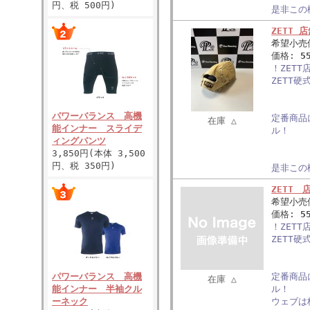
円、税 500円)
是非この
ZETT
希望小売
価格:
5
！ZET
ZETT
パワーバランス 高機
定番商品
在庫 △
能インナー スライデ
ル！
ィングパンツ
3,850円(本体 3,500
円、税 350円)
是非この
ZETT
希望小売
価格:
5
！ZET
ZETT
パワーバランス 高機
定番商品
在庫 △
能インナー 半袖クル
ル！
ーネック
ウェブは