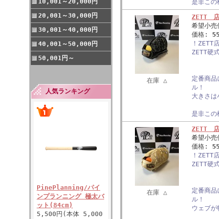
10,001～20,000円
是非この
20,001～30,000円
ZETT
希望小売
30,001～40,000円
価格:
5
！ZET
40,001～50,000円
ZETT
50,001円～
定番商品
在庫 △
ル！
人気ランキング
大きさは
是非この
ZETT
希望小売
価格:
5
！ZET
ZETT
PinePlanning/パイ
定番商品
在庫 △
ンプランニング 極太バ
ル！
ット(84cm)
ウェブが
5,500円(本体 5,000