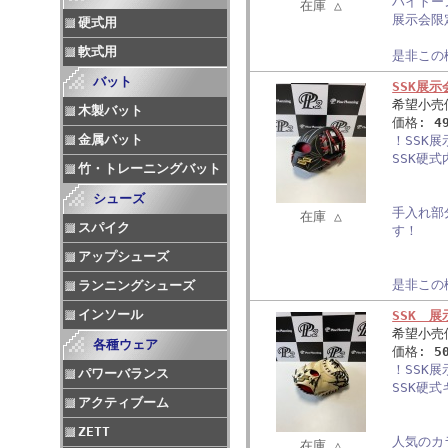
ハイトー
在庫 △
展示会限
硬式用
軟式用
是非この
バット
SSK展
希望小売
木製バット
価格:
4
金属バット
！SSK
SSK硬
竹・トレーニングバット
シューズ
手入れ部
在庫 △
スパイク
す！
アップシューズ
是非この
ランニングシューズ
インソール
SSK 
希望小売
各種ウェア
価格:
5
！SSK
パワーバランス
SSK硬
アクティブーム
ZETT
人気のカ
在庫 △