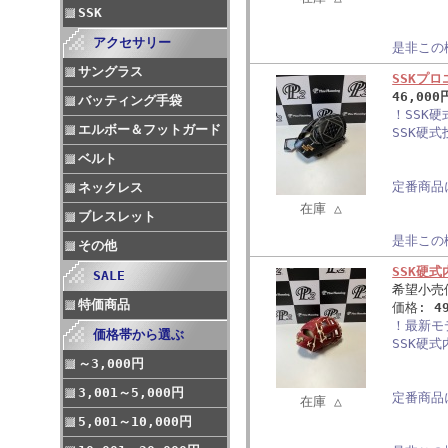
SSK
アクセサリー
是非この
サングラス
SSKプ
46,000
バッティング手袋
！SSK
エルボー＆フットガード
SSK硬
ベルト
定番商品
ネックレス
在庫 △
ブレスレット
是非この
その他
SSK硬
SALE
希望小売
特価商品
価格:
4
！最新モ
価格帯から選ぶ
SSK硬
～3,000円
3,001～5,000円
定番商品
在庫 △
5,001～10,000円