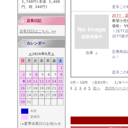
3,740円(本体 3,400
円、税 340円)
是非この
ZETT
店長日記
希望小売
価格:
5
！ZET
店長日記はこちら >>
ZETT
カレンダー
定番商品
在庫 △
＜
2026年8月
＞
ル！
日
月
火
水
木
金
土
1
是非この
2
3
4
5
6
7
8
9
10
11
12
13
14
15
1件～10件 （全82件） 1/9ペ
16
17
18
19
20
21
22
1
2
3
4
5
次へ
次の5ページ
23
24
25
26
27
28
29
30
31
今日
定休日
☆★夏季休業日のお知らせ