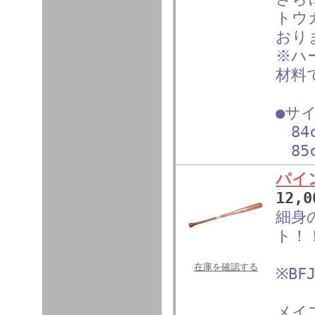
トウ
おり
※ハ
材料
●サ
84c
85c
パイ
12,
細身
ト！
在庫を確認する
※B
メイ