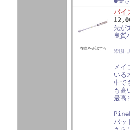
●長さ
パイ
12,
先が
良質
在庫を確認する
※B
メイ
いる
中で
も高
最高
Pin
バッ
さら