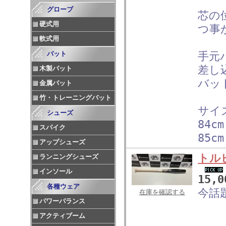
グローブ
芯の
硬式用
つ事
軟式用
バット
手元
差し
木製バット
バッ
金属バット
竹・トレーニングバット
サイ
シューズ
84cm
スパイク
85cm
アップシューズ
トル
ランニングシューズ
インソール
15,
各種ウェア
今話
在庫を確認する
パワーバランス
アクティブーム