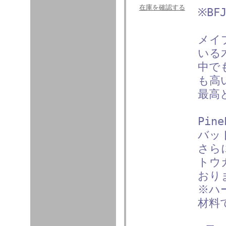
在庫を確認する
※B
メイ
いる
中で
も高
最高
Pin
バッ
さら
トウ
おり
※ハ
材料