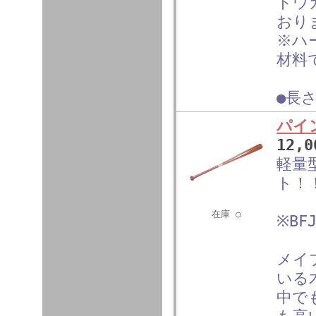
トウ
おり
※ハ
材料
●長さ
パイン
12,
軽量
ト！
在庫 ○
※B
メイ
いる
中で