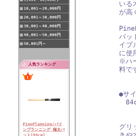
いる
10,001～20,000円
が高
20,001～30,000円
30,001～40,000円
Pin
40,001～50,000円
バッ
イプ
50,001円～
に使
※ハ
人気ランキング
料で
●サ
84c
PinePlanning/パイ
グリ
ンプランニング 極太バ
きや
ット(84cm)