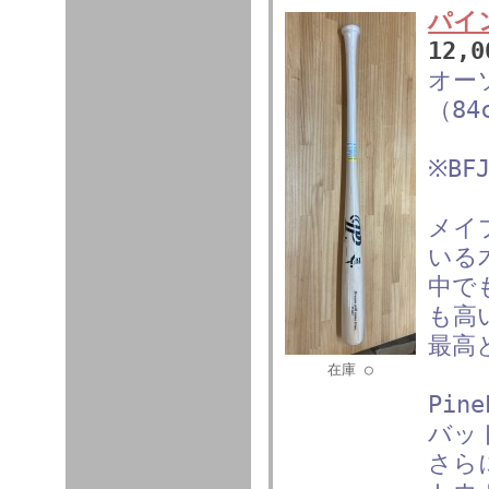
パイ
12,
オー
（8
※B
メイ
いる
中で
も高
最高
在庫 ○
Pin
バッ
さら