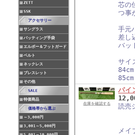
ZETT
芯の
SSK
つ事
アクセサリー
手元
サングラス
差し
バッティング手袋
バッ
エルボー＆フットガード
ベルト
サイ
ネックレス
84cm
ブレスレット
85cm
その他
パイ
SALE
12,
特価商品
在庫を確認する
読売
価格帯から選ぶ
～3,000円
3,001～5,000円
メイ
5,001～10,000円