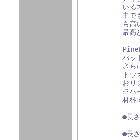
いる
中で
も高
最高
Pin
バッ
さら
トウ
おり
※ハ
材料
●長さ
●長さ