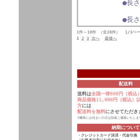
●長さ
●長さ
1件～10件 （全28件） 1/3ペ
1
2
3
次へ
最後へ
配送料
送料は
全国一律880円（税込
商品価格11,000円（税込
方
には
配送料を無料
にさせてただき
※離島にお住まいの方は別途ご連絡いたしま
納期について
・
クレジットカード決済
・代金引換