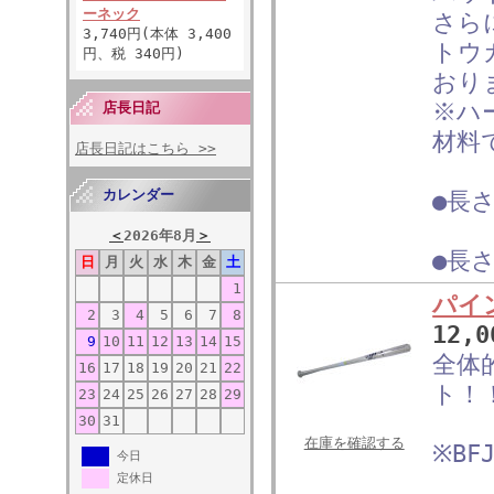
ーネック
さら
3,740円(本体 3,400
トウ
円、税 340円)
おり
※ハ
店長日記
材料
店長日記はこちら >>
カレンダー
●長さ
＜
2026年8月
＞
●長さ
日
月
火
水
木
金
土
1
パイ
2
3
4
5
6
7
8
12,
9
10
11
12
13
14
15
全体
16
17
18
19
20
21
22
ト！
23
24
25
26
27
28
29
30
31
在庫を確認する
※B
今日
定休日