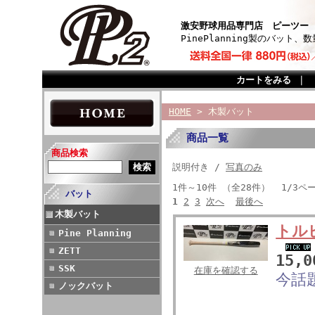
激安野球用品専門店 ピーツー
PinePlanning製のバッ
カートをみる
｜
HOME
> 木製バット
商品一覧
商品検索
説明付き /
写真のみ
1件～10件 （全28件） 1/3ペ
バット
1
2
3
次へ
最後へ
木製バット
トル
Pine Planning
ZETT
15,
SSK
在庫を確認する
今話
ノックバット