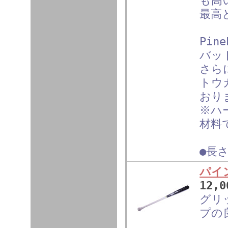
も高
最高
Pin
バッ
さら
トウ
おり
※ハ
材料
●長さ
パイ
12,
グリ
プの