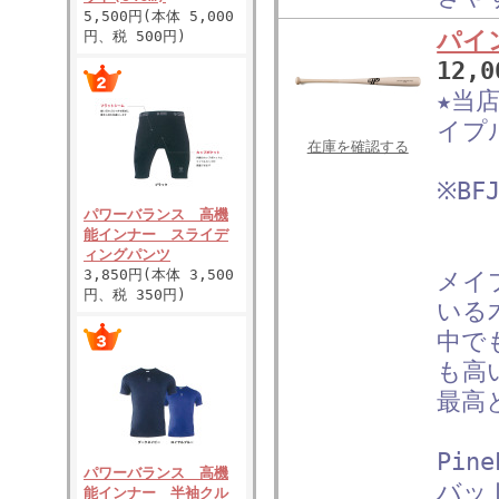
5,500円(本体 5,000
パイ
円、税 500円)
12,
★当
イプ
在庫を確認する
※B
パワーバランス 高機
能インナー スライデ
ィングパンツ
3,850円(本体 3,500
メイ
円、税 350円)
いる
中で
も高
最高
Pin
パワーバランス 高機
バッ
能インナー 半袖クル