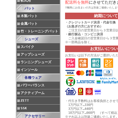
軟式用
配送料を無料
にさせてただき
※離島にお住まいの方は別途ご連絡いたしま
バット
納期について
木製バット
・
クレジットカード決済
・代金引換
金属バット
（お急ぎの方におすすめ）
ご注文日の翌営業日から３営業日
竹・トレーニングバット
・銀行振込・コンビニ決済
ご入金確認日の翌営業日から３営業
シューズ
※一部商品を除く。
スパイク
お支払いについ
アップシューズ
お支払いは以下の方法がご選択いた
ランニングシューズ
インソール
各種ウェア
パワーバランス
アクティブーム
ZETT
・代引き手数料はお客様負担とさせ
1万円以下…330円
SSK
3万円以下…440円
10万円以下…660円 （すべて税込
アクセサリー
※それ以上は別途ご連絡いたします