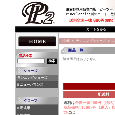
激安野球用品専門店 ピーツー
PinePlanning製のバッ
カートをみる
｜
HOME
>
ランニングシューズ
> 
商品一覧
商品検索
該当商品はありません
シューズ
ランニングシューズ
ニューバランス
配送料
グローブ
送料は
全国一律880円（税込
商品価格11,000円（税込
硬式用
方
には