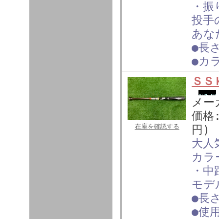
・振
投手
あな
●長
●カ
ＳＳ
メー
価格
在庫を確認する
円)
大人
カラ
・中
モデ
●長
●使