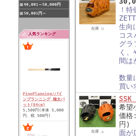
30,
40,001～50,000円
！特
50,001円～
ZE
生向
在庫 ○
コス
人気ランキング
グラ
く、
間は
数量
買い
PinePlanning/パイ
SS
ンプランニング 極太バ
ット(84cm)
希望
5,500円(本体 5,000
価格
円、税 500円)
円)
面が
在庫 △