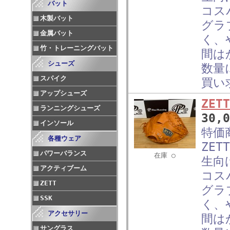
バット
コス
木製バット
グラ
金属バット
く、
竹・トレーニングバット
間は
シューズ
数量
スパイク
買い
アップシューズ
ZE
ランニングシューズ
30,
インソール
特価
各種ウェア
ZE
パワーバランス
在庫 ○
生向
アクティブーム
コス
ZETT
グラ
SSK
く、
アクセサリー
間は
サングラス