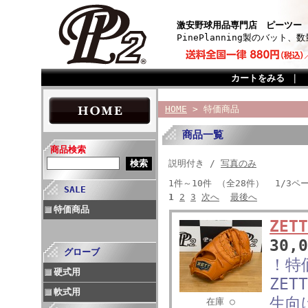
激安野球用品専門店 ピーツー
PinePlanning製のバッ
カートをみる
｜
HOME
> 特価商品
商品一覧
商品検索
説明付き /
写真のみ
1件～10件 （全28件） 1/3ペ
SALE
1
2
3
次へ
最後へ
特価商品
ZE
30,
グローブ
！特
硬式用
ZE
軟式用
生向
在庫 ○