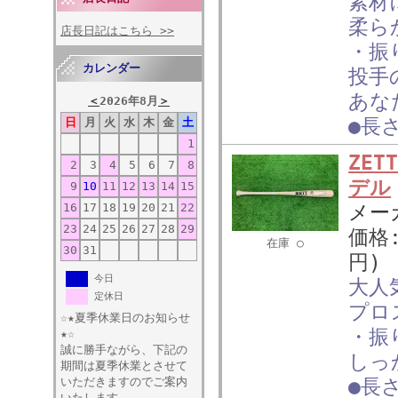
素材
柔ら
店長日記はこちら >>
・振
カレンダー
投手
あな
＜
2026年8月
＞
●長
日
月
火
水
木
金
土
1
ZE
2
3
4
5
6
7
8
デル
9
10
11
12
13
14
15
16
17
18
19
20
21
22
メー
23
24
25
26
27
28
29
価格
在庫 ○
30
31
円)
今日
大人
定休日
プロ
☆★夏季休業日のお知らせ
・振
★☆
誠に勝手ながら、下記の
しっ
期間は夏季休業とさせて
いただきますのでご案内
●長
いたします。