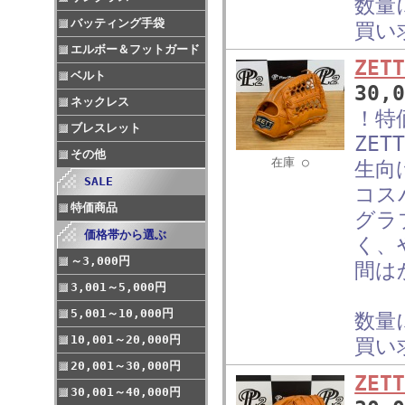
数量
バッティング手袋
買い
エルボー＆フットガード
ZE
ベルト
30,
ネックレス
！特
ブレスレット
ZE
その他
在庫 ○
生向
SALE
コス
特価商品
グラ
価格帯から選ぶ
く、
～3,000円
間は
3,001～5,000円
5,001～10,000円
数量
10,001～20,000円
買い
20,001～30,000円
ZE
30,001～40,000円