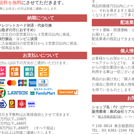
す。
送料を無料
にさせてただきます。
商品到着後7日以内にメ
離島にお住まいの方は別途ご連絡いたします。
い。それを過ぎますと返
くなりますので、ご了承
納期について
配送業
クレジットカード決済
・代金引換
お急ぎの方におすすめ）
ヤマト運輸・西濃運輸・
注文日の翌営業日から３営業日以内に
発送。
お届けします。
銀行振込・コンビニ決済
配送業者の指定はできま
入金確認日の翌営業日から３営業日以内に発送
。
い。
一部商品を除く。
個人情
お支払いについて
お客様からお預かりした
支払いは以下の方法がご選択いただけます。
ールアドレスなど)を、 
からの提出要請があった
利用する事は一切ござい
商品のお届け先に「購入
た場合に取得する個人情
を得ているものとします
お
ショップ名：P2（ぴーつ
販売業者：株式会社リア
代引き手数料はお客様負担とさせて頂きます。
※「
個人情報保護方針
」につい
万円以下…330円
万円以下…440円
〒130-0014 東京都墨田区
0万円以下…660円 （すべて税込）
TEL：03-6383-2244 FA
それ以上は別途ご連絡いたします。