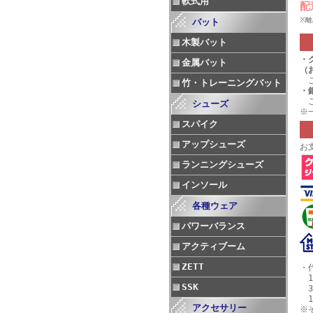
軟式用
配
※
バット
木製バット
・
金属バット
（
ご
竹・トレーニングバット
・
ご
シューズ
※
スパイク
アップシューズ
お
ランニングシューズ
インソール
各種ウェア
パワーバランス
アクティブーム
ZETT
・
1
SSK
3
1
アクセサリー
※