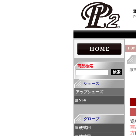
HOM
商品検索
該
シューズ
アップシューズ
SSK
グローブ
送
商
硬式用
方