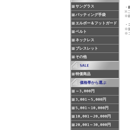
サングラス
・
※
バッティング手袋
※
エルボー＆フットガード
・
※
ベルト
※
ネックレス
ブレスレット
その他
SALE
特価商品
価格帯から選ぶ
～3,000円
3,001～5,000円
5,001～10,000円
10,001～20,000円
20,001～30,000円