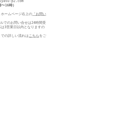
iyasu-p2.com
時〜16時）
：
ホームページ右上の
「お問い
。
ールでのお問い合せは24時間受
応は3営業日以内となりますの
までの詳しい流れは
こちら
をご