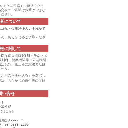
ールまたは電話でご連絡くださ
品交換のご要望はお受けできな
ください。
者について
エコ配・佐川急便のいずれかで
せん。あらかじめご了承くださ
報に関して
大切な個人情報(住所・氏名・メ
裁判所・警察機関等・公共機関
場合以外、第三者に譲渡または
ません。
者と別の住所へ送る」を選択し
報は、あらかじめ送付先の了解
。
問い合せ
ー）
ルエイジ
てはこちら
亀沢1-9-7 3F
X：03-6383-2266