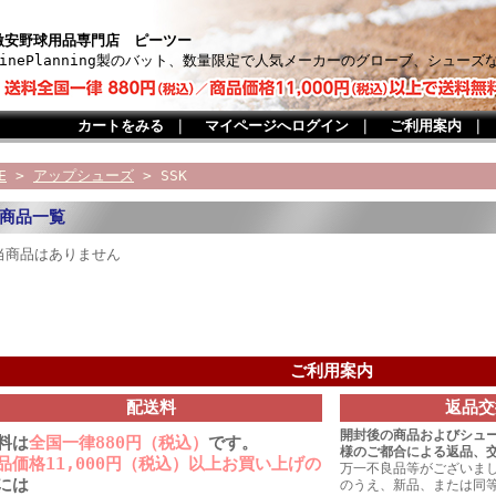
激安野球用品専門店 ピーツー
PinePlanning製のバット、数量限定で人気メーカーのグローブ、シュー
カートをみる
｜
マイページへログイン
｜
ご利用案内
｜
E
>
アップシューズ
> SSK
商品一覧
当商品はありません
ご利用案内
配送料
返品交
開封後の商品およびシュ
料は
全国一律880円（税込）
です。
様のご都合による返品、
品価格11,000円（税込）以上お買い上げの
万一不良品等がございま
には
のうえ、新品、または同